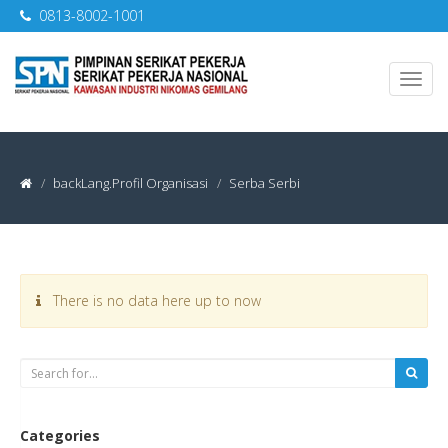
0813-8002-1001
backLang.Profil Organisasi
Serba Serbi
There is no data here up to now
Categories